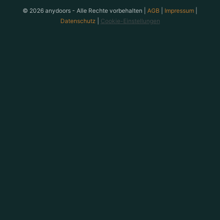
anydoors ist ein Teambuilding-Anbieter aus Laatzen bei
© 2026 anydoors - Alle Rechte vorbehalten |
AGB
|
Impressum
|
Datenschutz
|
Cookie-Einstellungen