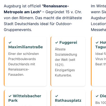
Augsburg ist offiziell
"Renaissance-
Im Winte
Metropole am Lech"
– Gegründet 15 v. Chr.
wenn Si
von den Römern. Das macht die drittälteste
Augsburg
Stadt Deutschlands ideal für Outdoor-
Location
Gruppenevents.
Messehal
✓
✓ Fuggerei
✓ Hot
Maximilianstraße
Tagu
Älteste
Einer der schönsten
Ideal 
Sozialsiedlung
Prachtboulevards
Virus I
der Welt (seit
Deutschlands mit
Beat t
1521).
Renaissance-
Einzigartiges
Fassaden.
Kulturerbe.
✓ Wittelsbacher
✓
✓ Di
Park
Rathausplatz
Bis 10