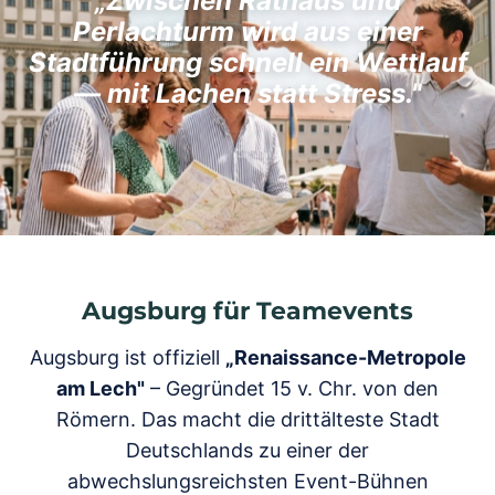
„Zwischen Rathaus und
Perlachturm wird aus einer
Stadtführung schnell ein Wettlauf
— mit Lachen statt Stress."
Augsburg für Teamevents
Augsburg ist offiziell
„Renaissance-Metropole
am Lech"
– Gegründet 15 v. Chr. von den
Römern. Das macht die drittälteste Stadt
Deutschlands zu einer der
abwechslungsreichsten Event-Bühnen