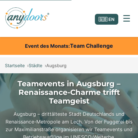
☰
🇬🇧 EN
Team Challenge
Event des Monats
Startseite
Städte
Augsburg
Teamevents in Augsburg –
Renaissance-Charme trifft
Teamgeist
Augsburg – drittälteste Stadt Deutschlands und
Renaissance-Metropole am Lech. Von der Fuggerei bis
zur Maximilianstraße organisieren wir Teamevents und
Betriebsausflüge im UNESCO-Welterbe.