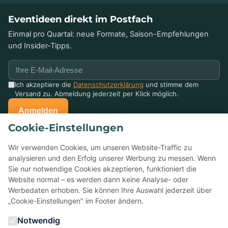
Eventideen direkt im Postfach
Einmal pro Quartal: neue Formate, Saison-Empfehlungen
und Insider-Tipps.
Ich akzeptiere die
Datenschutzerklärung
und stimme dem
Versand zu. Abmeldung jederzeit per Klick möglich.
Anmelden
Cookie-Einstellungen
Schon mit uns gefeiert?
Wir verwenden Cookies, um unseren Website-Traffic zu
Erzählen Sie anderen davon — Ihre Bewertung auf Google
analysieren und den Erfolg unserer Werbung zu messen. Wenn
hilft kleinen Eventagenturen enorm.
Sie nur notwendige Cookies akzeptieren, funktioniert die
Website normal – es werden dann keine Analyse- oder
Werbedaten erhoben. Sie können Ihre Auswahl jederzeit über
★
Bei Google bewerten
„Cookie-Einstellungen" im Footer ändern.
Notwendig
5,0 ★ ★ ★ ★ ★
· 22 Bewertungen