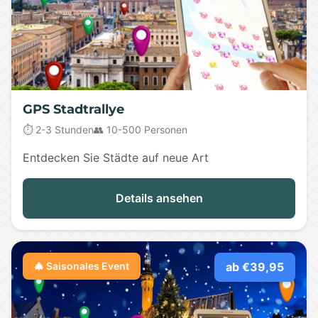
GPS Stadtrallye
⏱️ 2-3 Stunden
👥 10-500 Personen
Entdecken Sie Städte auf neue Art
Details ansehen
🎄 Saisonales Event
ab €39,95