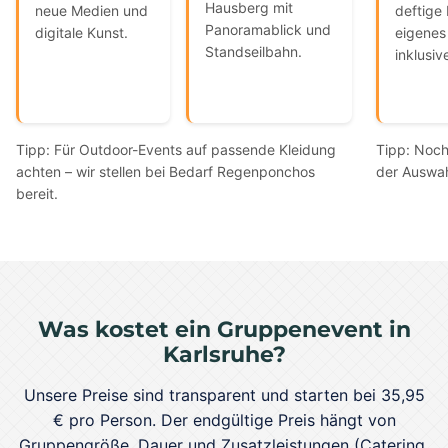
Hausberg mit
neue Medien und
deftige
Panoramablick und
digitale Kunst.
eigenes
Standseilbahn.
inklusiv
Tipp: Für Outdoor-Events auf passende Kleidung
Tipp: Noch
achten – wir stellen bei Bedarf Regenponchos
der Auswa
bereit.
Was kostet ein Gruppenevent in
Karlsruhe?
Unsere Preise sind transparent und starten bei 35,95
€ pro Person. Der endgültige Preis hängt von
Gruppengröße, Dauer und Zusatzleistungen (Catering,