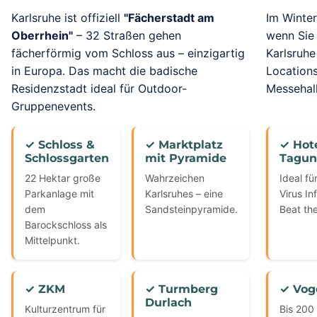
Karlsruhe ist offiziell
"Fächerstadt am
Im Winter
Oberrhein"
– 32 Straßen gehen
wenn Sie
fächerförmig vom Schloss aus – einzigartig
Karlsruhe
in Europa. Das macht die badische
Locations
Residenzstadt ideal für Outdoor-
Messehall
Gruppenevents.
✓ Schloss &
✓ Marktplatz
✓ Hote
Schlossgarten
mit Pyramide
Tagun
22 Hektar große
Wahrzeichen
Ideal fü
Parkanlage mit
Karlsruhes – eine
Virus In
dem
Sandsteinpyramide.
Beat th
Barockschloss als
Mittelpunkt.
✓ ZKM
✓ Turmberg
✓ Vog
Durlach
Kulturzentrum für
Bis 200