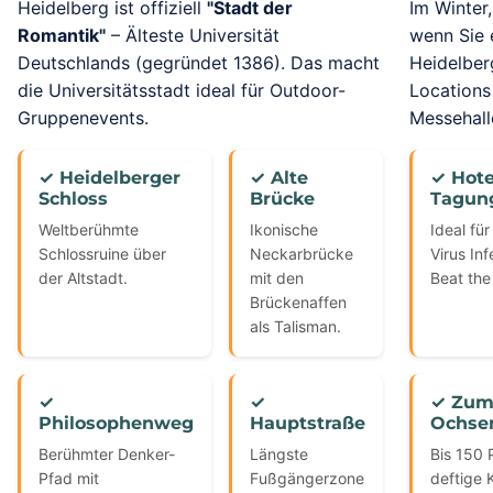
Heidelberg ist offiziell
"Stadt der
Im Winter
Romantik"
– Älteste Universität
wenn Sie 
Deutschlands (gegründet 1386). Das macht
Heidelber
die Universitätsstadt ideal für Outdoor-
Locations
Gruppenevents.
Messehall
✓ Heidelberger
✓ Alte
✓ Hote
Schloss
Brücke
Tagun
Weltberühmte
Ikonische
Ideal fü
Schlossruine über
Neckarbrücke
Virus In
der Altstadt.
mit den
Beat the
Brückenaffen
als Talisman.
✓
✓
✓ Zum
Philosophenweg
Hauptstraße
Ochse
Berühmter Denker-
Längste
Bis 150 
Pfad mit
Fußgängerzone
deftige 