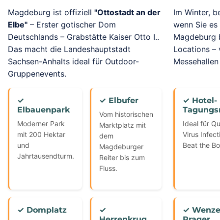
Magdeburg ist offiziell
"Ottostadt an der
Im Winter, b
Elbe"
– Erster gotischer Dom
wenn Sie es
Deutschlands – Grabstätte Kaiser Otto I..
Magdeburg b
Das macht die Landeshauptstadt
Locations – 
Sachsen-Anhalts ideal für Outdoor-
Messehallen 
Gruppenevents.
✓
✓ Elbufer
✓ Hotel-
Elbauenpark
Tagungs
Vom historischen
Moderner Park
Ideal für Q
Marktplatz mit
mit 200 Hektar
Virus Infec
dem
und
Beat the Bo
Magdeburger
Jahrtausendturm.
Reiter bis zum
Fluss.
✓ Domplatz
✓
✓ Wenze
Herrenkrug
Prager