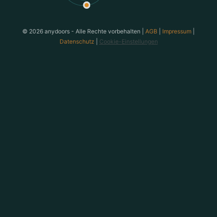
anydoors ist ein Teambuilding-Anbieter aus Laatzen bei
© 2026 anydoors - Alle Rechte vorbehalten |
AGB
|
Impressum
|
Datenschutz
|
Cookie-Einstellungen