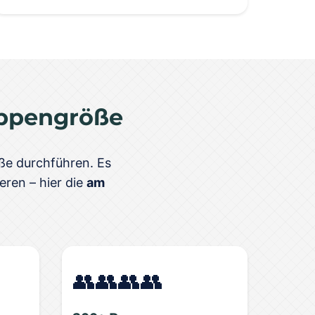
ppengröße
öße durchführen. Es
eren – hier die
am
👥👥👥👥