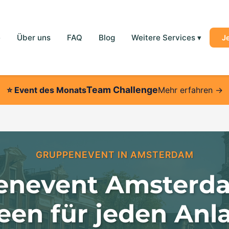
e
Über uns
FAQ
Blog
Weitere Services
▾
J
Team Challenge
⭐
Event des Monats
Mehr erfahren →
GRUPPENEVENT IN AMSTERDAM
enevent Amsterda
een für jeden Anl