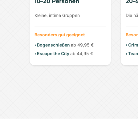
10–20 Personen
20–
Kleine, intime Gruppen
Die h
Besonders gut geeignet
Beson
› Bogenschießen
ab 49,95 €
› Cri
› Escape the City
ab 44,95 €
› Tea