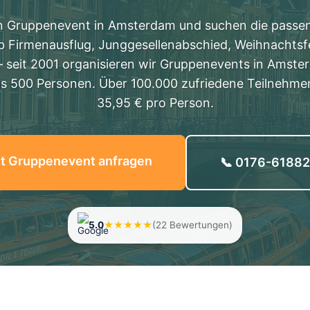
en Gruppenevent in Amsterdam und suchen die passend
b Firmenausflug, Junggesellenabschied, Weihnachtsfe
– seit 2001 organisieren wir Gruppenevents in Amste
is 500 Personen. Über 100.000 zufriedene Teilnehmer,
35,95 € pro Person.
zt Gruppenevent anfragen
📞 0176-6188
5.0
★★★★★
(22 Bewertungen)