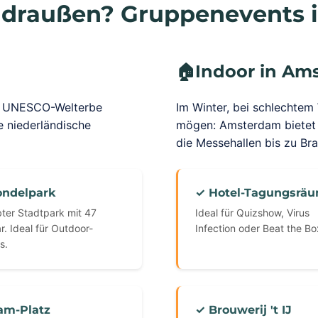
 draußen? Gruppenevents
🏠
Indoor in Am
 UNESCO-Welterbe
Im Winter, bei schlechtem
e niederländische
mögen: Amsterdam bietet z
die Messehallen bis zu Br
ondelpark
✓ Hotel-Tagungsrä
bter Stadtpark mit 47
Ideal für Quizshow, Virus
r. Ideal für Outdoor-
Infection oder Beat the Bo
s.
am-Platz
✓ Brouwerij 't IJ