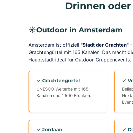
Drinnen oder
☀️
Outdoor in Amsterdam
Amsterdam ist offiziell
"Stadt der Grachten"
–
Grachtengürtel mit 165 Kanälen. Das macht di
Hauptstadt ideal für Outdoor-Gruppenevents.
✓ Grachtengürtel
✓ V
UNESCO-Welterbe mit 165
Belie
Kanälen und 1.500 Brücken.
Hekta
Event
✓ Jordaan
✓ D