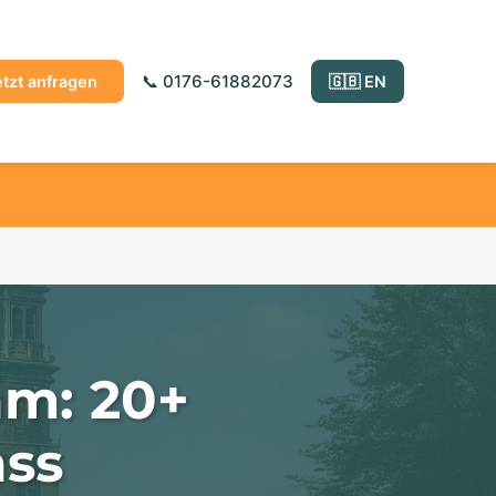
📞 0176-61882073
etzt anfragen
🇬🇧 EN
m: 20+
ass