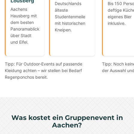
Lousberg
Deutschlands
Bis 150 Pers
Aachens
älteste
deftige Küch
Hausberg mit
Studentenmeile
eigenes Bier
dem besten
mit historischen
inklusive.
Panoramablick
Kneipen.
über Stadt
und Eifel.
Tipp: Für Outdoor-Events auf passende
Tipp: Noch keine
Kleidung achten – wir stellen bei Bedarf
der Auswahl un
Regenponchos bereit.
Was kostet ein Gruppenevent in
Aachen?