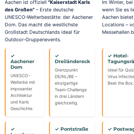
Aachen ist offiziell
"Kaiserstadt Karls
Im Winter, be
des Großen"
– Erste deutsche
wenn Sie es 
UNESCO-Welterbestätte: der Aachener
Aachen bietet
Dom. Das macht die westlichste
Locations – v
Großstadt Deutschlands ideal für
Messehallen b
Outdoor-Gruppenevents.
✓
✓
✓ Hotel-
Aachener
Dreiländereck
Tagungsr
Dom
Grenzpunkt
Ideal für Qui
UNESCO-
DE/NL/BE –
Virus Infecti
Welterbe mit
einzigartige
Beat the Box.
imposanter
Team-Challenge
Architektur
in drei Ländern
und Karls
gleichzeitig.
Geschichte.
✓
✓ Pontstraße
✓ Postwa