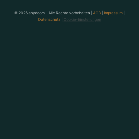
anydoors ist ein Teambuilding-Anbieter aus Laatzen bei
© 2026 anydoors - Alle Rechte vorbehalten |
AGB
|
Impressum
|
Datenschutz
|
Cookie-Einstellungen