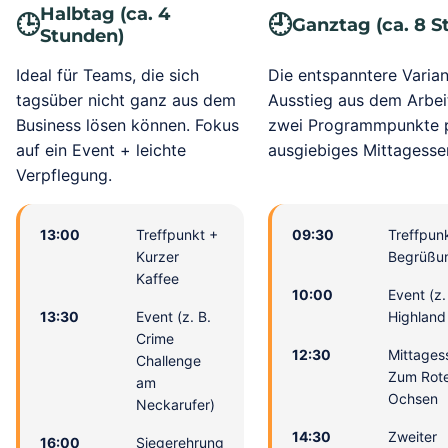
Halbtag (ca. 4
🕒
🕘
Ganztag (ca. 8 S
Stunden)
Ideal für Teams, die sich
Die entspanntere Varian
tagsüber nicht ganz aus dem
Ausstieg aus dem Arbeit
Business lösen können. Fokus
zwei Programmpunkte 
auf ein Event + leichte
ausgiebiges Mittagesse
Verpflegung.
13:00
Treffpunkt +
09:30
Treffpun
Kurzer
Begrüßu
Kaffee
10:00
Event (z.
13:30
Event (z. B.
Highland
Crime
12:30
Mittages
Challenge
Zum Rot
am
Ochsen
Neckarufer)
14:30
Zweiter
16:00
Siegerehrung