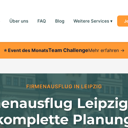
e
Über uns
FAQ
Blog
Weitere Services
▾
J
Team Challenge
⭐
Event des Monats
Mehr erfahren →
FIRMENAUSFLUG IN LEIPZIG
enausflug Leipzig
komplette Planun