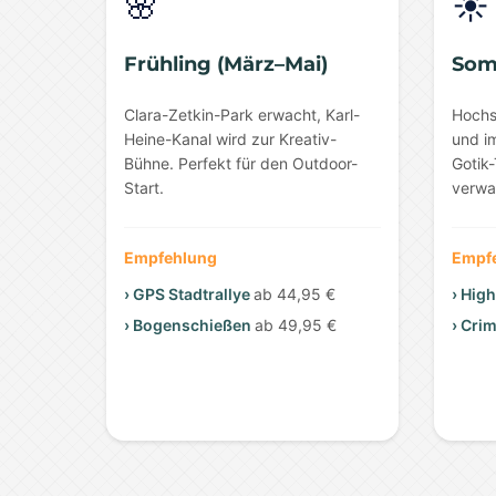
🌸
☀️
Frühling (März–Mai)
Som
Clara-Zetkin-Park erwacht, Karl-
Hochs
Heine-Kanal wird zur Kreativ-
und i
Bühne. Perfekt für den Outdoor-
Gotik-
Start.
verwa
Empfehlung
Empf
› GPS Stadtrallye
ab 44,95 €
› Hig
› Bogenschießen
ab 49,95 €
› Cri