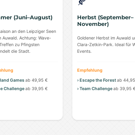
🍂
mer (Juni–August)
Herbst (September–
November)
aison an den Leipziger Seen
m Auwald. Achtung: Wave-
Goldener Herbst im Auwald 
Treffen zu Pfingsten
Clara-Zetkin-Park. Ideal für 
ndelt die Stadt.
Events.
ehlung
Empfehlung
hland Games
ab 49,95 €
› Escape the Forest
ab 44,95
me Challenge
ab 39,95 €
› Team Challenge
ab 39,95 