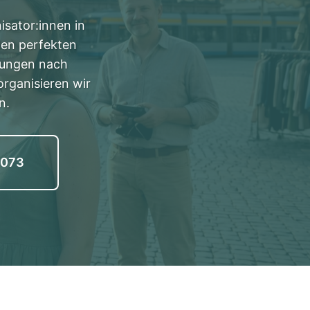
isator:innen in
 den perfekten
hlungen nach
organisieren wir
n.
2073