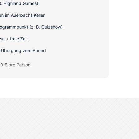
 B. Highland Games)
en im Auerbachs Keller
rogrammpunkt (z. B. Quizshow)
e + freie Zeit
r Übergang zum Abend
0 € pro Person