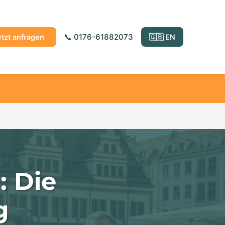
📞 0176-61882073
etzt anfragen
🇬🇧 EN
: Die
g