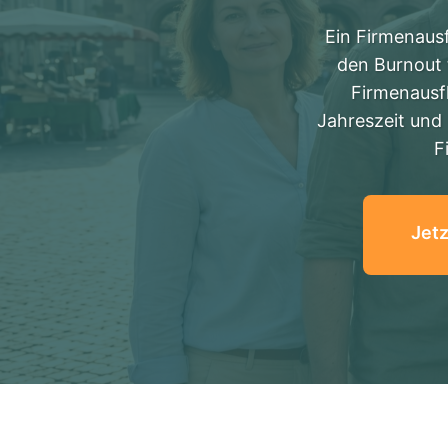
Ein Firmenausf
den Burnout t
Firmenausfl
Jahreszeit und 
F
Jetz