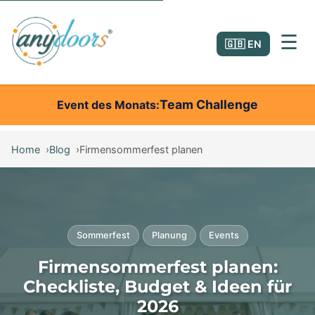
☰
🇬🇧 EN
Team Challenge
Event des Monats
Home
Blog
Firmensommerfest planen
Sommerfest
Planung
Events
Firmensommerfest planen:
Checkliste, Budget & Ideen für
2026