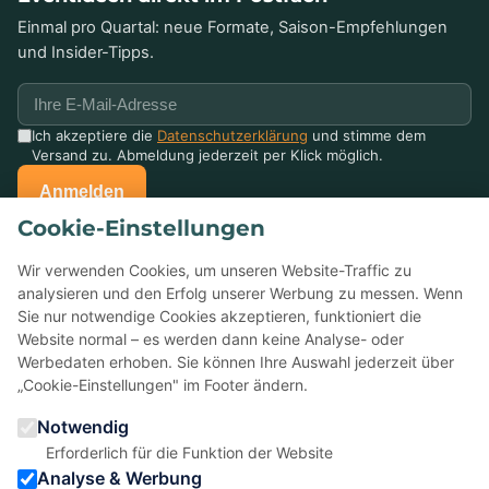
Einmal pro Quartal: neue Formate, Saison-Empfehlungen
und Insider-Tipps.
Ich akzeptiere die
Datenschutzerklärung
und stimme dem
Versand zu. Abmeldung jederzeit per Klick möglich.
Anmelden
Cookie-Einstellungen
Schon mit uns gefeiert?
Wir verwenden Cookies, um unseren Website-Traffic zu
Erzählen Sie anderen davon — Ihre Bewertung auf Google
analysieren und den Erfolg unserer Werbung zu messen. Wenn
hilft kleinen Eventagenturen enorm.
Sie nur notwendige Cookies akzeptieren, funktioniert die
Website normal – es werden dann keine Analyse- oder
Werbedaten erhoben. Sie können Ihre Auswahl jederzeit über
★
Bei Google bewerten
„Cookie-Einstellungen" im Footer ändern.
Notwendig
5,0 ★ ★ ★ ★ ★
· 22 Bewertungen
Erforderlich für die Funktion der Website
Analyse & Werbung