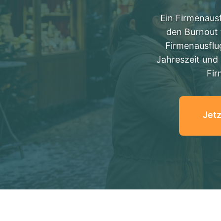
Ein Firmenausf
den Burnout t
Firmenausflu
Jahreszeit und 
Fir
Jetz