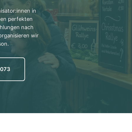
isator:innen in
 den perfekten
ehlungen nach
organisieren wir
son.
2073