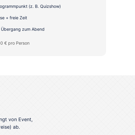
rogrammpunkt (z. B. Quizshow)
e + freie Zeit
r Übergang zum Abend
0 € pro Person
ngt von Event,
eise) ab.