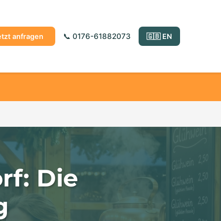
📞 0176-61882073
etzt anfragen
🇬🇧 EN
f: Die
g