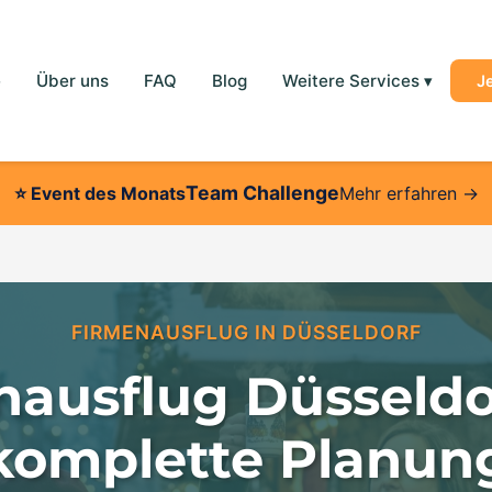
e
Über uns
FAQ
Blog
Weitere Services
▾
J
Team Challenge
⭐
Event des Monats
Mehr erfahren →
FIRMENAUSFLUG IN DÜSSELDORF
nausflug Düsseldor
komplette Planun