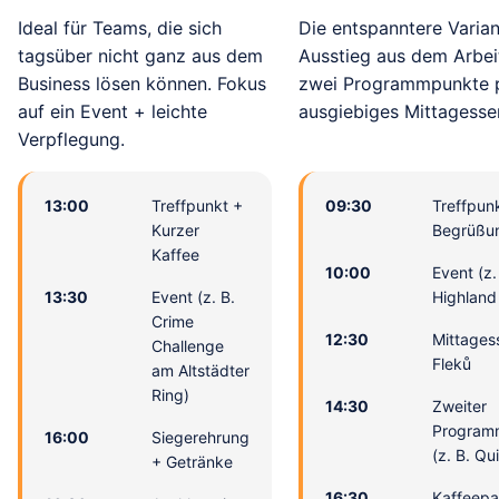
Ideal für Teams, die sich
Die entspanntere Varian
tagsüber nicht ganz aus dem
Ausstieg aus dem Arbeit
Business lösen können. Fokus
zwei Programmpunkte 
auf ein Event + leichte
ausgiebiges Mittagesse
Verpflegung.
13:00
Treffpunkt +
09:30
Treffpun
Kurzer
Begrüßu
Kaffee
10:00
Event (z.
13:30
Event (z. B.
Highland
Crime
12:30
Mittages
Challenge
Fleků
am Altstädter
Ring)
14:30
Zweiter
Program
16:00
Siegerehrung
(z. B. Q
+ Getränke
16:30
Kaffeepa