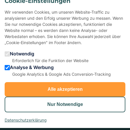
Cookie-Einstellungen
Schon mit uns gefeiert?
Wir verwenden Cookies, um unseren Website-Traffic zu
Erzählen Sie anderen davon — Ihre Bewertung auf Google
analysieren und den Erfolg unserer Werbung zu messen. Wenn
hilft kleinen Eventagenturen enorm.
Sie nur notwendige Cookies akzeptieren, funktioniert die
Website normal – es werden dann keine Analyse- oder
Werbedaten erhoben. Sie können Ihre Auswahl jederzeit über
★
Bei Google bewerten
„Cookie-Einstellungen" im Footer ändern.
Notwendig
5,0 ★ ★ ★ ★ ★
· 22 Bewertungen
Erforderlich für die Funktion der Website
Analyse & Werbung
Google Analytics & Google Ads Conversion-Tracking
Alle akzeptieren
Nur Notwendige
anydoors ist ein Teambuilding-Anbieter aus Laatzen bei
© 2026 anydoors - Alle Rechte vorbehalten |
AGB
|
Impressum
|
Datenschutz
|
Cookie-Einstellungen
Datenschutzerklärung