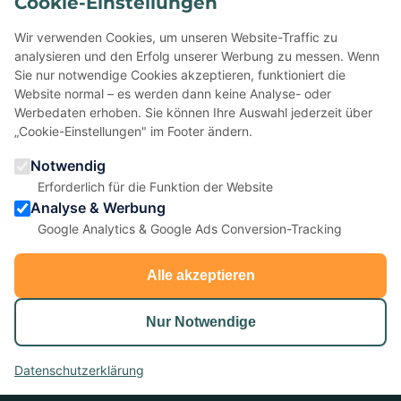
Cookie-Einstellungen
Schon mit uns gefeiert?
Wir verwenden Cookies, um unseren Website-Traffic zu
Erzählen Sie anderen davon — Ihre Bewertung auf Google
analysieren und den Erfolg unserer Werbung zu messen. Wenn
hilft kleinen Eventagenturen enorm.
Sie nur notwendige Cookies akzeptieren, funktioniert die
Website normal – es werden dann keine Analyse- oder
Werbedaten erhoben. Sie können Ihre Auswahl jederzeit über
★
Bei Google bewerten
„Cookie-Einstellungen" im Footer ändern.
Notwendig
5,0 ★ ★ ★ ★ ★
· 22 Bewertungen
Erforderlich für die Funktion der Website
Analyse & Werbung
Google Analytics & Google Ads Conversion-Tracking
Alle akzeptieren
Nur Notwendige
anydoors ist ein Teambuilding-Anbieter aus Laatzen bei
© 2026 anydoors - Alle Rechte vorbehalten |
AGB
|
Impressum
|
Datenschutz
|
Cookie-Einstellungen
Datenschutzerklärung