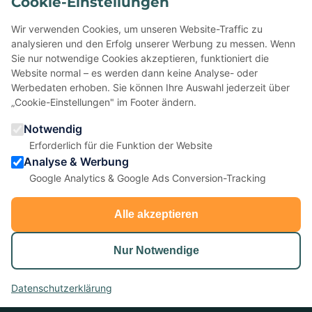
Cookie-Einstellungen
Schon mit uns gefeiert?
Wir verwenden Cookies, um unseren Website-Traffic zu
Erzählen Sie anderen davon — Ihre Bewertung auf Google
analysieren und den Erfolg unserer Werbung zu messen. Wenn
hilft kleinen Eventagenturen enorm.
Sie nur notwendige Cookies akzeptieren, funktioniert die
Website normal – es werden dann keine Analyse- oder
Werbedaten erhoben. Sie können Ihre Auswahl jederzeit über
★
Bei Google bewerten
„Cookie-Einstellungen" im Footer ändern.
Notwendig
5,0 ★ ★ ★ ★ ★
· 22 Bewertungen
Erforderlich für die Funktion der Website
Analyse & Werbung
Google Analytics & Google Ads Conversion-Tracking
Alle akzeptieren
Nur Notwendige
anydoors ist ein Teambuilding-Anbieter aus Laatzen bei
© 2026 anydoors - Alle Rechte vorbehalten |
AGB
|
Impressum
|
Datenschutz
|
Cookie-Einstellungen
Datenschutzerklärung