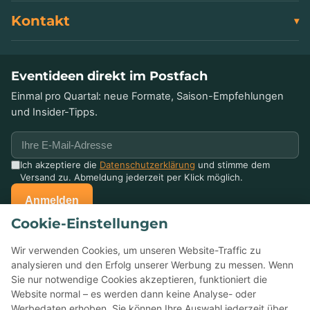
Kontakt
Eventideen direkt im Postfach
Einmal pro Quartal: neue Formate, Saison-Empfehlungen
und Insider-Tipps.
Ich akzeptiere die
Datenschutzerklärung
und stimme dem
Versand zu. Abmeldung jederzeit per Klick möglich.
Anmelden
Cookie-Einstellungen
Schon mit uns gefeiert?
Wir verwenden Cookies, um unseren Website-Traffic zu
Erzählen Sie anderen davon — Ihre Bewertung auf Google
analysieren und den Erfolg unserer Werbung zu messen. Wenn
hilft kleinen Eventagenturen enorm.
Sie nur notwendige Cookies akzeptieren, funktioniert die
Website normal – es werden dann keine Analyse- oder
Werbedaten erhoben. Sie können Ihre Auswahl jederzeit über