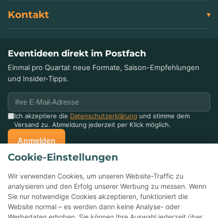
Kontakt
Eventideen direkt im Postfach
Einmal pro Quartal: neue Formate, Saison-Empfehlungen
und Insider-Tipps.
Ich akzeptiere die
Datenschutzerklärung
und stimme dem
Versand zu. Abmeldung jederzeit per Klick möglich.
Anmelden
Cookie-Einstellungen
Schon mit uns gefeiert?
Wir verwenden Cookies, um unseren Website-Traffic zu
Erzählen Sie anderen davon — Ihre Bewertung auf Google
analysieren und den Erfolg unserer Werbung zu messen. Wenn
hilft kleinen Eventagenturen enorm.
Sie nur notwendige Cookies akzeptieren, funktioniert die
Website normal – es werden dann keine Analyse- oder
Werbedaten erhoben. Sie können Ihre Auswahl jederzeit über