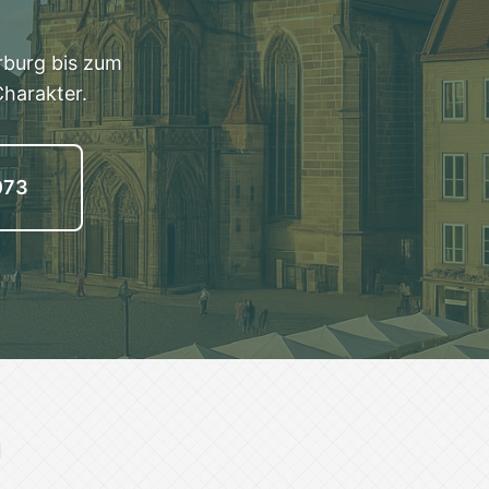
rburg bis zum
harakter.
073
g