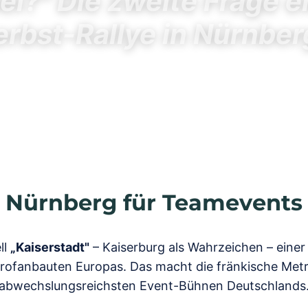
ei?" Die zweite Frage e
rbst-Rallye in Nürnber
Nürnberg für Teamevents
ll
„Kaiserstadt"
– Kaiserburg als Wahrzeichen – eine
 Profanbauten Europas. Das macht die fränkische Metr
abwechslungsreichsten Event-Bühnen Deutschlands