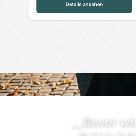
Details ansehen
„„Bevor wi