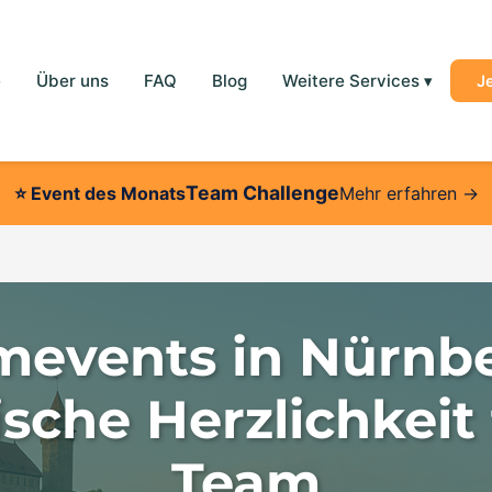
e
Über uns
FAQ
Blog
Weitere Services
▾
J
Team Challenge
⭐
Event des Monats
Mehr erfahren →
mevents in Nürnbe
sche Herzlichkeit 
Team