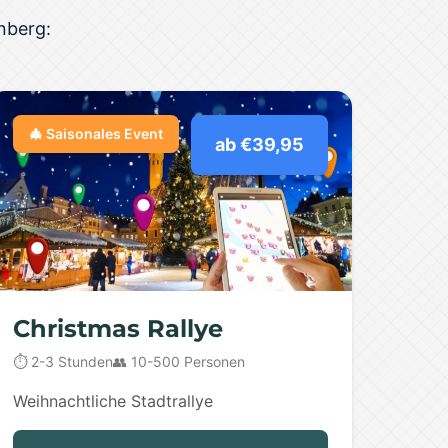
nberg:
🎄 Saisonales Event
ab €39,95
Christmas Rallye
⏱️ 2-3 Stunden
👥 10-500 Personen
Weihnachtliche Stadtrallye