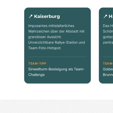
📍 Kaiserburg
📍 
Imposantes mittelalterliches
Das H
Wahrzeichen über der Altstadt mit
Schön
grandioser Aussicht.
gotis
Unverzichtbare Rallye-Station und
zentra
Team-Foto-Hotspot.
TEAM-TIPP
TEAM-
Sinwellturm-Besteigung als Team-
Golde
Challenge
Brunn