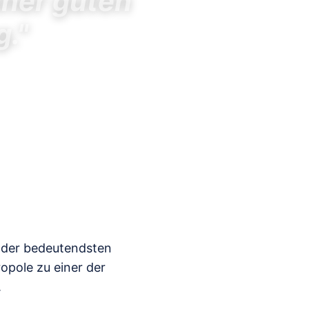
iner guten
g."
r der bedeutendsten
opole zu einer der
.