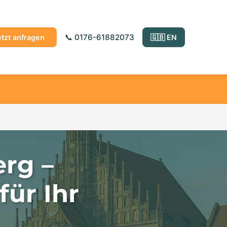
📞 0176-61882073
etzt anfragen
🇬🇧 EN
rg –
für Ihr