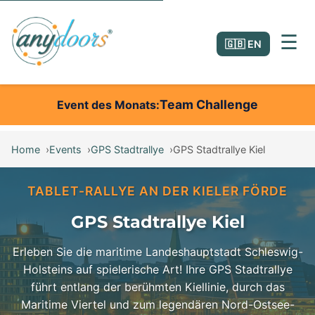
☰
🇬🇧 EN
Team Challenge
Event des Monats
Home
Events
GPS Stadtrallye
GPS Stadtrallye Kiel
TABLET-RALLYE AN DER KIELER FÖRDE
GPS Stadtrallye Kiel
Erleben Sie die maritime Landeshauptstadt Schleswig-
Holsteins auf spielerische Art! Ihre GPS Stadtrallye
führt entlang der berühmten Kiellinie, durch das
Maritime Viertel und zum legendären Nord-Ostsee-