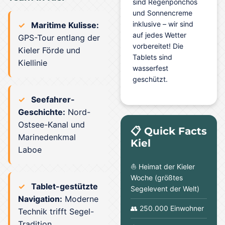
sind Regenponchos
und Sonnencreme
inklusive – wir sind
Maritime Kulisse:
auf jedes Wetter
GPS-Tour entlang der
vorbereitet! Die
Kieler Förde und
Tablets sind
Kiellinie
wasserfest
geschützt.
Seefahrer-
Geschichte:
Nord-
Ostsee-Kanal und
📋 Quick Facts
Marinedenkmal
Kiel
Laboe
⛵ Heimat der Kieler
Woche (größtes
Tablet-gestützte
Segelevent der Welt)
Navigation:
Moderne
👥 250.000 Einwohner
Technik trifft Segel-
Tradition