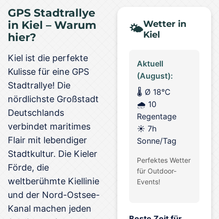
GPS Stadtrallye
Wetter in
in Kiel – Warum
🌤️
Kiel
hier?
Kiel ist die perfekte
Aktuell
Kulisse für eine GPS
(August):
Stadtrallye! Die
🌡️ Ø 18°C
nördlichste Großstadt
🌧️ 10
Deutschlands
Regentage
verbindet maritimes
☀️ 7h
Flair mit lebendiger
Sonne/Tag
Stadtkultur. Die Kieler
Perfektes Wetter
Förde, die
für Outdoor-
weltberühmte Kiellinie
Events!
und der Nord-Ostsee-
Kanal machen jeden
Beste Zeit für