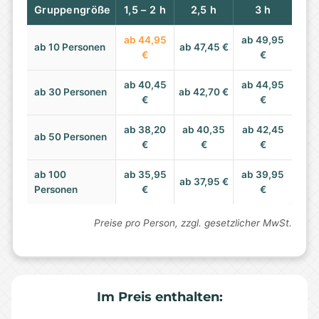
Gruppengröße
1,5 – 2 h
2,5 h
3 h
ab 44,95
ab 49,95
ab 10 Personen
ab 47,45 €
€
€
ab 40,45
ab 44,95
ab 30 Personen
ab 42,70 €
€
€
ab 38,20
ab 40,35
ab 42,45
ab 50 Personen
€
€
€
ab 100
ab 35,95
ab 39,95
ab 37,95 €
Personen
€
€
Preise pro Person, zzgl. gesetzlicher MwSt.
Im Preis enthalten: