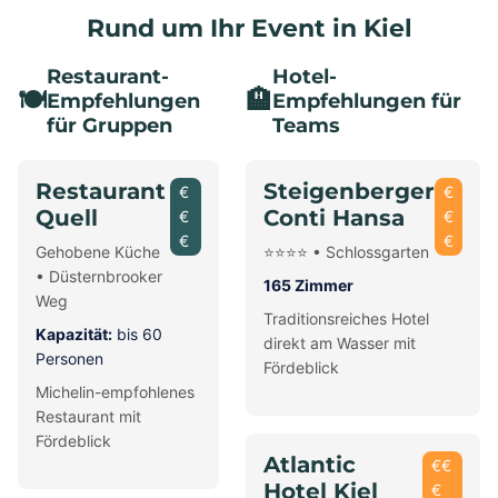
Rund um Ihr Event in Kiel
Restaurant-
Hotel-
🍽️
🏨
Empfehlungen
Empfehlungen für
für Gruppen
Teams
Restaurant
Steigenberger
€
€
Quell
Conti Hansa
€
€
€
€
Gehobene Küche
⭐⭐⭐⭐ • Schlossgarten
• Düsternbrooker
165 Zimmer
Weg
Traditionsreiches Hotel
Kapazität:
bis 60
direkt am Wasser mit
Personen
Fördeblick
Michelin-empfohlenes
Restaurant mit
Fördeblick
Atlantic
€€
Hotel Kiel
€