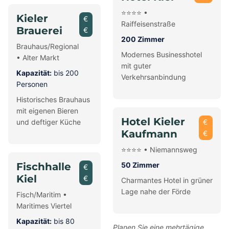
⭐⭐⭐⭐ •
Kieler
€
Raiffeisenstraße
Brauerei
€
200 Zimmer
Brauhaus/Regional
Modernes Businesshotel
• Alter Markt
mit guter
Kapazität:
bis 200
Verkehrsanbindung
Personen
Historisches Brauhaus
mit eigenen Bieren
Hotel Kieler
und deftiger Küche
€
Kaufmann
€
⭐⭐⭐⭐ • Niemannsweg
Fischhalle
50 Zimmer
€
Kiel
€
Charmantes Hotel in grüner
Lage nahe der Förde
Fisch/Maritim •
Maritimes Viertel
Kapazität:
bis 80
Planen Sie eine mehrtägige